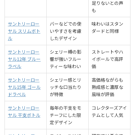
足りないとの声
も
サントリーロー
バーなどでの使
味わいはスタン
ヤル スリムボト
いやすさを考慮
ダードと同様
ル
したデザイン
サントリーロー
シェリー樽の影
ストレートやハ
ヤル12年 ブルー
響が強いフルー
イボールで高評
ラベル
ティーな味わい
価
サントリーロー
シェリー感とリ
高価格ながらも
ヤル15年 ゴール
ッチな口当たり
熟成感と濃厚な
ドラベル
が特徴
風味が評価
サントリーロー
毎年の干支をモ
コレクターズアイ
ヤル 干支ボトル
チーフにした限
テムとして人気
定デザイン