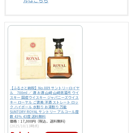
ルはこちら
【ふるさと納税】No.089 サントリーロイヤ
ル 700ml ／ 酒 お酒 山崎 山崎蒸溜所 ウイ
スキー 国産ウイスキー ジャパニーズウイス
キー ローヤル ご褒美 洋酒 ストレート ロッ
ク ハイボール 水割り お湯割り 万能
SUNTORY ROYAL サントリー アルコール度
数 43％ 43度 送料無料
価格：17,000円（税込、送料無料)
(2025/10/13時点)