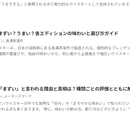
うますぎる」と絶賛されるほど魅力的なウイスキーとして支持されています。 こ
まずい？うまい？各エディションの味わいと選び方ガイド
ガン
,
長濱蒸溜所
イスキーは、日本の滋賀県にある長濱蒸溜所で製造される、個性的なブレンデ
の種類の豊富さや、独自の味わいから、初心者から上級者まで幅広いウイスキ
「まずい」と言われる理由と真相は？種類ごとの評価とともに
ン
,
メーカーズマーク
ボンウイスキーの中でも独特な「甘み」や「まろやかな味わい」で知られてい
かれる点も多くあります。 特に、味わいや飲み方、割り方などがどのように