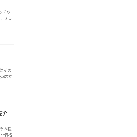
ッチウ
価、さら
はその
販売店で
紹介
その種
況や価格