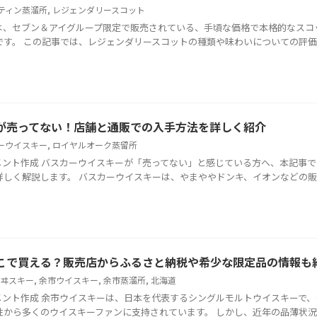
ティン蒸溜所
,
レジェンダリースコット
は、セブン＆アイグループ限定で販売されている、手頃な価格で本格的なスコ
です。 この記事では、レジェンダリースコットの種類や味わいについての評
が売ってない！店舗と通販での入手方法を詳しく紹介
ーウイスキー
,
ロイヤルオーク蒸留所
メント作成 バスカーウイスキーが「売ってない」と感じている方へ、本記事で
詳しく解説します。 バスカーウイスキーは、やまややドンキ、イオンなどの
こで買える？販売店からふるさと納税や希少な限定品の情報も
ヰスキー
,
余市ウイスキー
,
余市蒸溜所
,
北海道
メント作成 余市ウイスキーは、日本を代表するシングルモルトウイスキーで、
性から多くのウイスキーファンに支持されています。 しかし、近年の品薄状