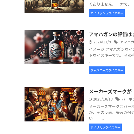
くありません。一方で、「
アイリッシュウイスキー
アマハガンの評価は
2024/11/9
アマハ
イメージ アマハガンウ
トウイスキーです。 そ
...
ジャパニーズウイスキー
メーカーズマークが
2025/10/13
バーボ
メーカーズマークはバー
が、その反面、好みが分
い」「 ...
アメリカンウイスキー