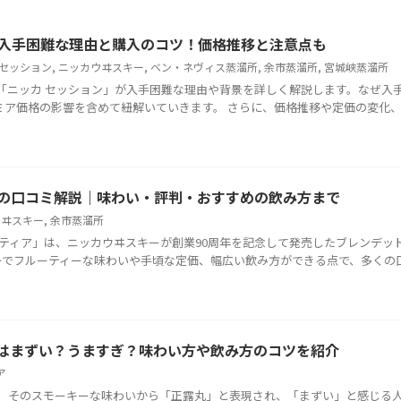
が入手困難な理由と購入のコツ！価格推移と注意点も
 セッション
,
ニッカウヰスキー
,
ベン・ネヴィス蒸溜所
,
余市蒸溜所
,
宮城峡蒸溜所
、「ニッカ セッション」が入手困難な理由や背景を詳しく解説します。なぜ入
ア価格の影響を含めて紐解いていきます。 さらに、価格推移や定価の変化、終売
アの口コミ解説｜味わい・評判・おすすめの飲み方まで
ウヰスキー
,
余市蒸溜所
ンティア」は、ニッカウヰスキーが創業90周年を記念して発売したブレンデッ
でフルーティーな味わいや手頃な定価、幅広い飲み方ができる点で、多くの口コ 
価はまずい？うますぎ？味わい方や飲み方のコツを紹介
ア
は、そのスモーキーな味わいから「正露丸」と表現され、「まずい」と感じる